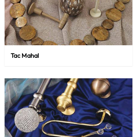
Tac
Mahal