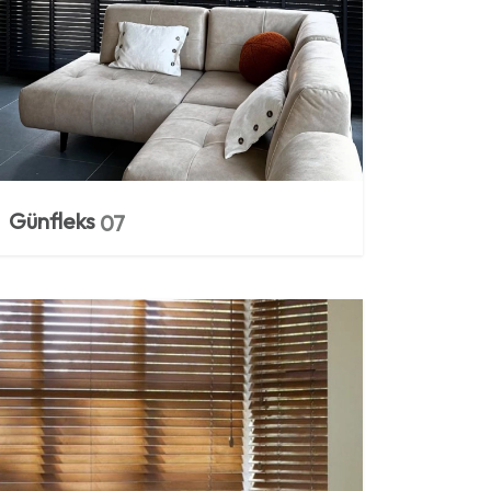
Günfleks
07