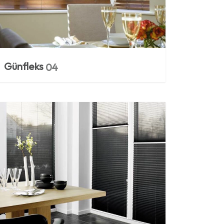
Günfleks
04