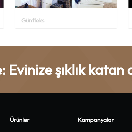
Günfleks
 Evinize şıklık katan 
Ürünler
Kampanyalar