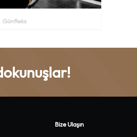
Günfleks
dokunuşlar!
Bize Ulaşın