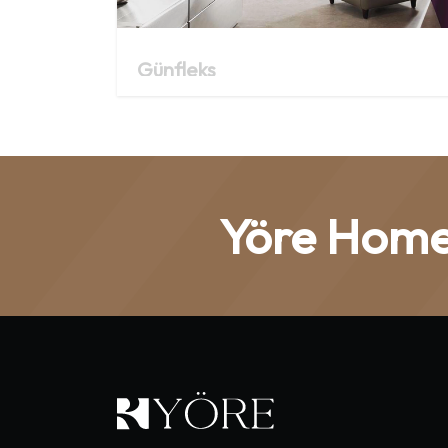
Günfleks
Yöre Home: