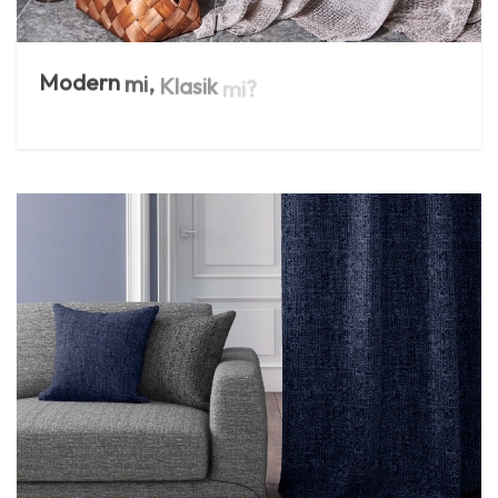
Modern
mi,
Klasik
mi?