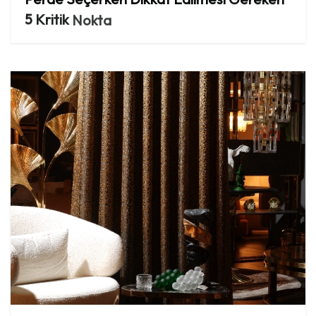
5
Kritik
Nokta