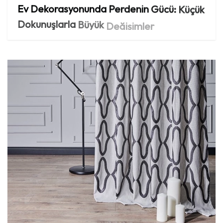
Ev
Dekorasyonunda
Perdenin
Gücü:
Küçük
Dokunuşlarla
Büyük
Değişimler