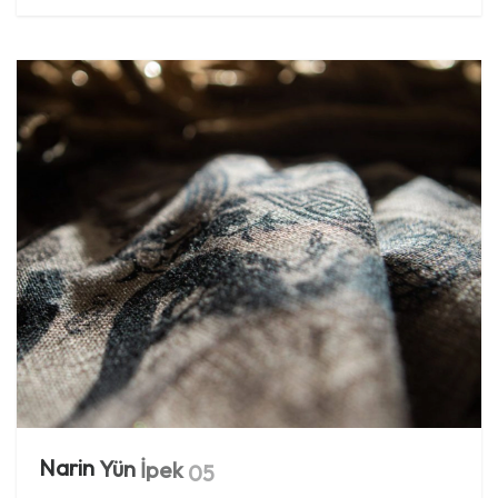
Narin
Yün
İpek
05