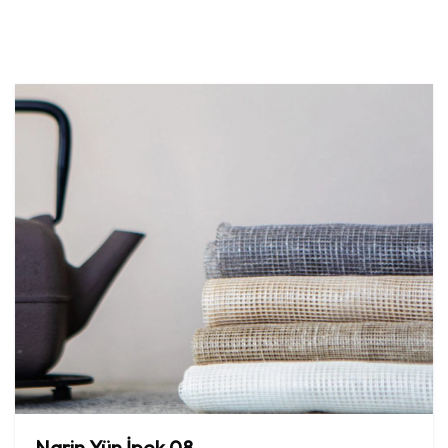
Narin
Yün
İpek
08