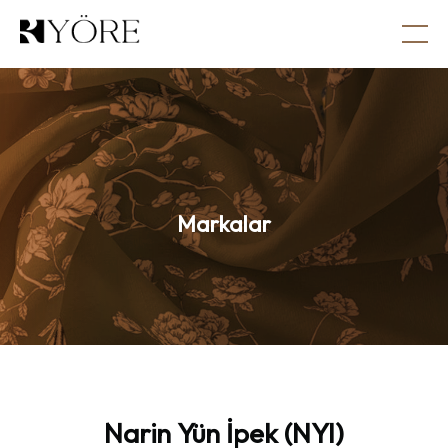
Markalar
Narin
Yün
İpek
(NYI)